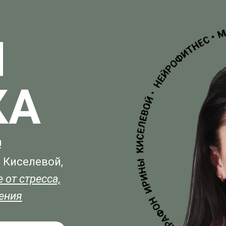
Я
КА
!
 Киселевой,
 от стресса,
жения