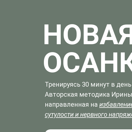
НОВА
ОСАН
Тренируясь 30 минут в день
Авторская методика Ирины
направленная на
избавление
сутулости и нервного напря